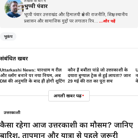
लेखक के बारे में
भुप्पी पंवार
भूप्पी पंवार उत्तराखंड और हिमालयी क्षेत्र की राजनीति, शिक्षा, स्थानीय
प्रशासन और सामाजिक मुद्दों पर लगातार रिप…
…और पढ़ें
भूकंप
संबंधित खबरें
Uttarkashi News: चारधाम में रील
कौन हैं बबीता पांडे जो उत्तरकाशी के
U
और व्लॉग बनाने पर नया नियम, अब
दयारा बुग्याल ट्रेक से हुईं लापता? जानें
न
DM की अनुमति के बाद ही होगी शूटिंग
29 मई की रात का पूरा सच
क
अगली खबर पढ़ें
▾
उत्तरकाशी
कैसा रहेगा आज उत्तरकाशी का मौसम? जानिए
बारिश, तापमान और यात्रा से पहले जरूरी