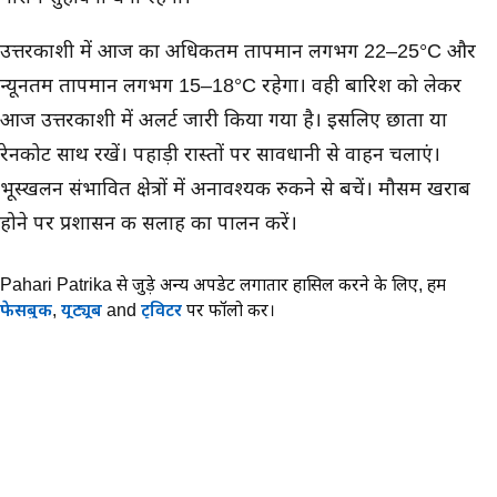
उत्तरकाशी में आज का अधिकतम तापमान लगभग 22–25°C और
न्यूनतम तापमान लगभग 15–18°C रहेगा। वही बारिश को लेकर
आज उत्तरकाशी में अलर्ट जारी किया गया है। इसलिए छाता या
रेनकोट साथ रखें। पहाड़ी रास्तों पर सावधानी से वाहन चलाएं।
भूस्खलन संभावित क्षेत्रों में अनावश्यक रुकने से बचें। मौसम खराब
होने पर प्रशासन की सलाह का पालन करें।
Pahari Patrika से जुड़े अन्य अपडेट लगातार हासिल करने के लिए,
हमें
फेसबुक
,
यूट्यूब
and
ट्विटर
पर फॉलो करें।
लेखक के बारे में
भुप्पी पंवार
भूप्पी पंवार उत्तराखंड और हिमालयी क्षेत्र की राजनीति, शिक्षा, स्थानीय
प्रशासन और सामाजिक मुद्दों पर लगातार रिप…
…और पढ़ें
AI
मौसम