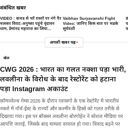
संबंधित खबरें
VIDEO : कीचड से भरें रास्तों पर नंगे पैर
Vaibhav Suryavanshi Fight
IP
चलकर विराट-अनुष्का पहुंचे वृंदावन
Video: जानिए किस बात पर भडके
प
धाम, प्रेमांनद महाराज का लिया
सूर्यवंशी
फ
आशीर्वाद
स
अगली खबर पढ़ें
▾
खेल
CWG 2026 : भारत का गलत नक्शा पड़ा भारी,
लवलीना के विरोध के बाद रेस्टोरेंट को हटाना
पड़ा Instagram अकाउंट
कॉमनवेल्थ गेम्स 2026 के दौरान ग्लासगो के एक रेस्टोरेंट में भारतीय
नक्शे में नॉर्थ-ईस्ट के राज्यों और कश्मीर के हिस्से को गलत तरीके से
दिखाया गया। इस पर बॉक्सर लवलीना बोरगोहेन ने सोशल मीडिया पर
आपत्ति जताई, जिसके बाद मामला वायरल हो गया। विवाद बढ़ने पर