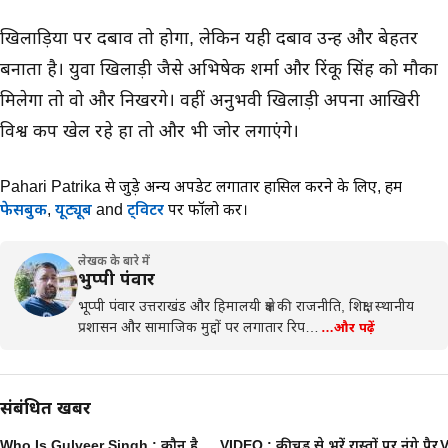
खिलाड़ियों पर दबाव तो होगा, लेकिन यही दबाव उन्हें और बेहतर
बनाता है। युवा खिलाड़ी जैसे अभिषेक शर्मा और रिंकू सिंह को मौका
मिलेगा तो वो और निखरेंगे। वहीं अनुभवी खिलाड़ी अपना आखिरी
विश्व कप खेल रहे हों तो और भी जोर लगाएंगे।
Pahari Patrika से जुड़े अन्य अपडेट लगातार हासिल करने के लिए,
हमें
फेसबुक
,
यूट्यूब
and
ट्विटर
पर फॉलो करें।
लेखक के बारे में
भुप्पी पंवार
भूप्पी पंवार उत्तराखंड और हिमालयी क्षेत्र की राजनीति, शिक्षा, स्थानीय
प्रशासन और सामाजिक मुद्दों पर लगातार रिप…
…और पढ़ें
संबंधित खबरें
Who Is Gulveer Singh : कौन है
VIDEO : कीचड से भरें रास्तों पर नंगे पैर
V