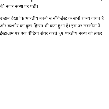
की नजर नक्शे पर पडी।
उन्होंने देखा कि भारतीय नक्शे से नॉर्थ-ईस्ट के सभी राज्य गायब है
औऱ कश्मीर का कुछ हिस्सा भी कटा हुआ है। इस पर लवलीना ने
इंस्टाग्राम पर एक वीडियो शेयर करते हुए भारतीय नक्शे को लेकर
आपत्ति जताई थी। उनका यह वीडियो सोशल मीडिया पर खूब वायरल
हुआ है।
रेस्टोरेंट का इंस्टाग्राम अकाउंट हुआ डिलीट
मामले को बढता देख 'मिस्टर सिंह इंडिया' रेस्टोरेंट ने अपना
ऑफिशियल इंस्टाग्राम अकाउंट ही डिलीट कर दिया है। बॉक्सर
लवलीना द्धारा आपत्ति जताए जाने के बाद रेस्टोरेंट को जमकर
निशाना बनाया गया था। जिसके बाद इंटरनेट ट्रोलिंग से बचने के लिए
रेस्टोरेंट ने अपना इंस्टाग्राम अकाउंट डिलीट कर दिया।