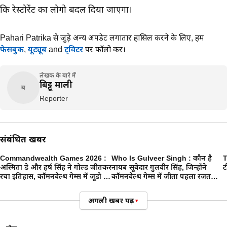
कि रेस्टोरेंट का लोगो बदल दिया जाएगा।
Pahari Patrika से जुड़े अन्य अपडेट लगातार हासिल करने के लिए,
हमें
फेसबुक
,
यूट्यूब
and
ट्विटर
पर फॉलो करें।
लेखक के बारे में
बिट्टू माली
ब
Reporter
संबंधित खबरें
Commandwealth Games 2026 :
Who Is Gulveer Singh : कौन है
T
अस्मिता डे और हर्ष सिंह ने गोल्ड जीतकर
नायब सूबेदार गुलवीर सिंह, जिन्होंने
ट
रचा इतिहास, कॉमनवेल्थ गेम्स में जूडो में
कॉमनवेल्थ गेम्स में जीता पहला रजत
पहली बार भारत ने जीता गोल्ड मेडल
पदक
अगली खबर पढ़ें
▾