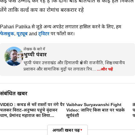
कई फैंस उम्मीद कर रहे हैं कि दोनों बोर्ड बातचीत से कोई हल निकाल
लेंगे ताकि वर्ल्ड कप का रोमांच बरकरार रहे
Pahari Patrika से जुड़े अन्य अपडेट लगातार हासिल करने के लिए,
हमें
फेसबुक
,
यूट्यूब
and
ट्विटर
पर फॉलो करें।
लेखक के बारे में
भुप्पी पंवार
भूप्पी पंवार उत्तराखंड और हिमालयी क्षेत्र की राजनीति, शिक्षा, स्थानीय
प्रशासन और सामाजिक मुद्दों पर लगातार रिप…
…और पढ़ें
संबंधित खबरें
VIDEO : कीचड से भरें रास्तों पर नंगे पैर
Vaibhav Suryavanshi Fight
IP
चलकर विराट-अनुष्का पहुंचे वृंदावन
Video: जानिए किस बात पर भडके
प
धाम, प्रेमांनद महाराज का लिया
सूर्यवंशी
फ
आशीर्वाद
स
अगली खबर पढ़ें
▾