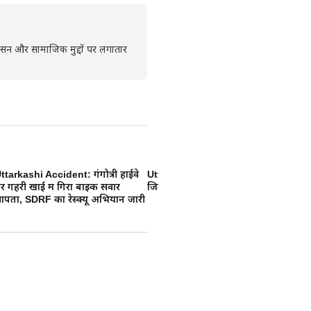
्रशासन और सामाजिक मुद्दों पर लगातार
ttarkashi Accident: गंगोत्री हाईवे
Uttarkashi News LIVE: उत्तरकाशी
वै
लाइव
र गहरी खाई में गिरा बाइक सवार
जिले की आज की प्रमुख खबरें
मे
ापता, SDRF का रेस्क्यू अभियान जारी
मह
हसूस किए गए