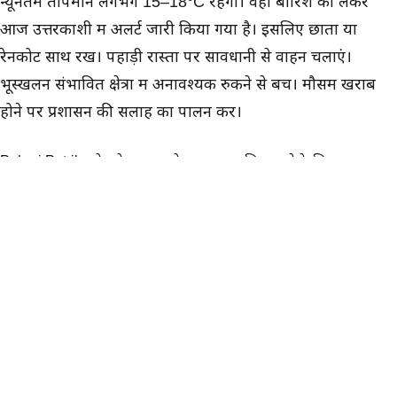
न्यूनतम तापमान लगभग 15–18°C रहेगा। वही बारिश को लेकर
आज उत्तरकाशी में अलर्ट जारी किया गया है। इसलिए छाता या
रेनकोट साथ रखें। पहाड़ी रास्तों पर सावधानी से वाहन चलाएं।
भूस्खलन संभावित क्षेत्रों में अनावश्यक रुकने से बचें। मौसम खराब
होने पर प्रशासन की सलाह का पालन करें।
Pahari Patrika से जुड़े अन्य अपडेट लगातार हासिल करने के लिए,
हमें
फेसबुक
,
यूट्यूब
and
ट्विटर
पर फॉलो करें।
लेखक के बारे में
भुप्पी पंवार
भूप्पी पंवार उत्तराखंड और हिमालयी क्षेत्र की राजनीति, शिक्षा, स्थानीय
प्रशासन और सामाजिक मुद्दों पर लगातार रिप…
…और पढ़ें
AI
मौसम
ADVERTISEMENT