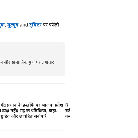
ुक
,
यूट्यूब
and
ट्विटर
पर फॉलो
रशासन और सामाजिक मुद्दों पर लगातार
र्मेंद्र प्रधान के इस्तीफे पर भाजपा प्रदेश
Rishabh Pant : उत्तराखंड के सबसे
Pa
ध्यक्ष महेंद्र भट्ट की प्रतिक्रिया, कहा-
बडे टेक्सपेयर बने ऋषभ पंत, 23.84
सी
ाष्ट्रहित और छात्रहित सर्वोपरि
करोड रुपए का भरा टैक्स
जे