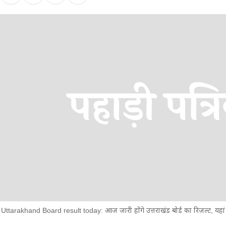
Uttarakhand Board result today: आज जारी होंगे उत्तराखंड बोर्ड का रिजल्ट, यहां 