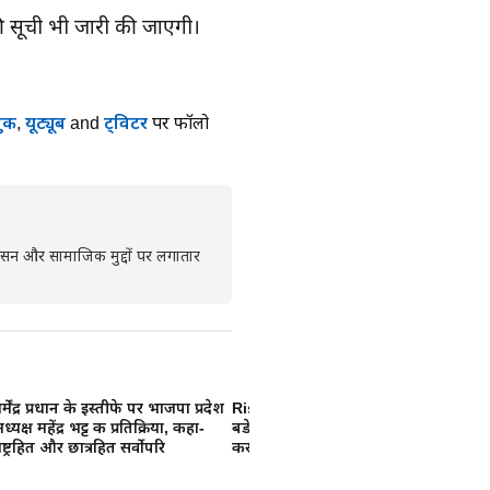
की सूची भी जारी की जाएगी।
ुक
,
यूट्यूब
and
ट्विटर
पर फॉलो
्रशासन और सामाजिक मुद्दों पर लगातार
र्मेंद्र प्रधान के इस्तीफे पर भाजपा प्रदेश
Rishabh Pant : उत्तराखंड के सबसे
Pa
ध्यक्ष महेंद्र भट्ट की प्रतिक्रिया, कहा-
बडे टेक्सपेयर बने ऋषभ पंत, 23.84
सी
ाष्ट्रहित और छात्रहित सर्वोपरि
करोड रुपए का भरा टैक्स
जे