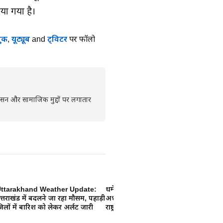
या गया है।
ुक
,
यूट्यूब
and
ट्विटर
पर फॉलो
्रशासन और सामाजिक मुद्दों पर लगातार
ttarakhand Weather Update:
धर्मेंद्र प्रधान के इस्तीफे पर भाजपा प्रदेश
Ri
त्तराखंड में बदलने जा रहा मौसम, पहाड़ी
अध्यक्ष महेंद्र भट्ट की प्रतिक्रिया, कहा-
बड
िलों में बारिश को लेकर अर्लट जारी
राष्ट्रहित और छात्रहित सर्वोपरि
कर