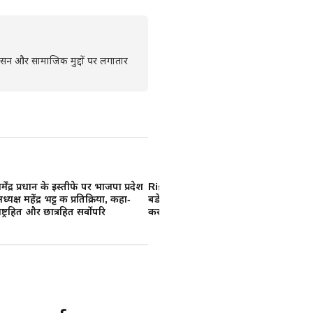
्रशासन और सामाजिक मुद्दों पर लगातार
र्मेंद्र प्रधान के इस्तीफे पर भाजपा प्रदेश
Rishabh Pant : उत्तराखंड के सबसे
Pa
ध्यक्ष महेंद्र भट्ट की प्रतिक्रिया, कहा-
बडे टेक्सपेयर बने ऋषभ पंत, 23.84
सी
ाष्ट्रहित और छात्रहित सर्वोपरि
करोड रुपए का भरा टैक्स
जे