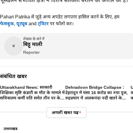
भूस्खलन संभावित क्षेत्रों में विशेष सतर्कता बरतने की अपील की है।
Pahari Patrika से जुड़े अन्य अपडेट लगातार हासिल करने के लिए,
हमें
फेसबुक
,
यूट्यूब
and
ट्विटर
पर फॉलो करें।
लेखक के बारे में
बिट्टू माली
ब
Reporter
संबंधित खबरें
Uttarakhand News: सरकारी
Dehradoon Bridge Collapse :
U
शिक्षिका सृष्टि कंडारी की मौत के मामले में
देहरादून में घंसा 16 करोड का नया पुल,
व
सचिवालय कर्मी पति समेत तीन पर केस,
रुद्रप्रयाग में अलकनंदा नदी खतरे के
क
जांच शुरू
निशान पर, उत्तराखंड में आफत की बारिश
अगली खबर पढ़ें
▾
उत्तराखंड