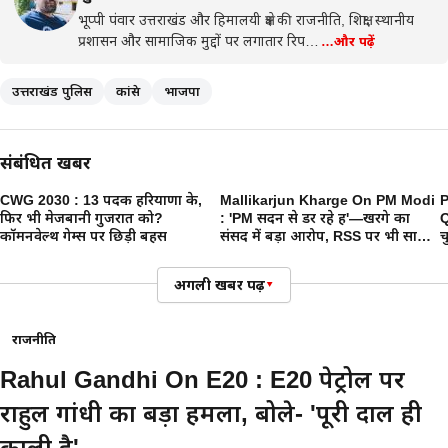
भूप्पी पंवार उत्तराखंड और हिमालयी क्षेत्र की राजनीति, शिक्षा, स्थानीय
प्रशासन और सामाजिक मुद्दों पर लगातार रिप…
…और पढ़ें
उत्तराखंड पुलिस
कांग्रेस
भाजपा
संबंधित खबरें
CWG 2030 : 13 पदक हरियाणा के,
Mallikarjun Kharge On PM Modi
P
फिर भी मेजबानी गुजरात को?
: 'PM सदन से डर रहे हैं'—खरगे का
Q
कॉमनवेल्थ गेम्स पर छिड़ी बहस
संसद में बड़ा आरोप, RSS पर भी साधा
च
निशाना
प
क
अगली खबर पढ़ें
▾
राजनीति
Rahul Gandhi On E20 : E20 पेट्रोल पर
राहुल गांधी का बड़ा हमला, बोले- 'पूरी दाल ही
काली है'