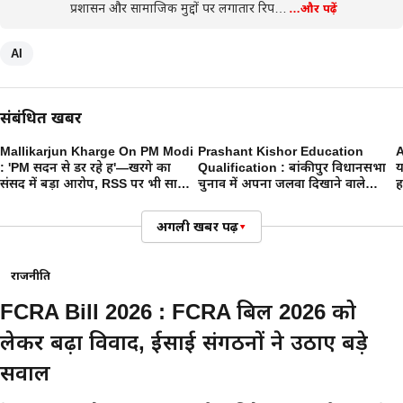
प्रशासन और सामाजिक मुद्दों पर लगातार रिप…
…और पढ़ें
AI
संबंधित खबरें
Mallikarjun Kharge On PM Modi
Prashant Kishor Education
A
: 'PM सदन से डर रहे हैं'—खरगे का
Qualification : बांकीपुर विधानसभा
य
संसद में बड़ा आरोप, RSS पर भी साधा
चुनाव में अपना जलवा दिखाने वाले
ह
निशाना
प्रशांत किशोर ने आखिर कितनी पढाई
की है, जानिए
अगली खबर पढ़ें
▾
राजनीति
FCRA Bill 2026 : FCRA बिल 2026 को
लेकर बढ़ा विवाद, ईसाई संगठनों ने उठाए बड़े
सवाल