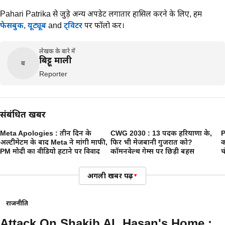
Pahari Patrika से जुड़े अन्य अपडेट लगातार हासिल करने के लिए,
हमें
फेसबुक
,
यूट्यूब
and
ट्विटर
पर फॉलो करें।
लेखक के बारे में
बिट्टू माली
ब
Reporter
संबंधित खबरें
Meta Apologies : तीन दिन के
CWG 2030 : 13 पदक हरियाणा के,
P
अल्टीमेटम के बाद Meta ने मांगी माफी,
फिर भी मेजबानी गुजरात को?
क
PM मोदी का वीडियो हटाने पर विवाद
कॉमनवेल्थ गेम्स पर छिड़ी बहस
च
अगली खबर पढ़ें
▾
राजनीति
Attack On Shakib AL Hasan's Home :