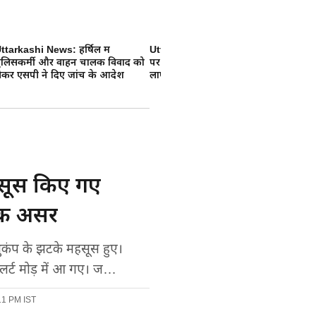
ttarkashi News: हर्षिल में
Uttarkashi Accident: गंगोत्री हाईवे
Ut
ुलिसकर्मी और वाहन चालक विवाद को
पर गहरी खाई में गिरा बाइक सवार
जि
ेकर एसपी ने दिए जांच के आदेश
लापता, SDRF का रेस्क्यू अभियान जारी
हसूस किए गए
धिक असर
भुकंप के झटके महसूस हुए।
र्ट मोड़ में आ गए। ज…
11 PM IST