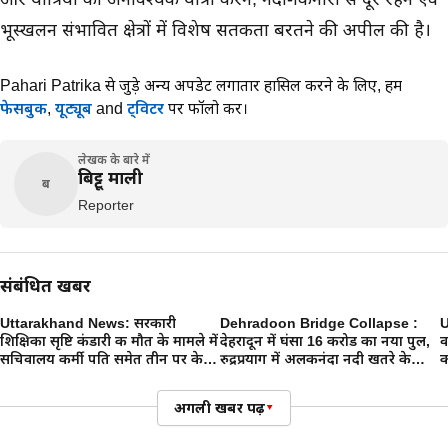
भूस्खलन संभावित क्षेत्रों में विशेष सतर्कता बरतने की अपील की है।
Pahari Patrika से जुड़े अन्य अपडेट लगातार हासिल करने के लिए,
हमें
फेसबुक
,
यूट्यूब
and
ट्विटर
पर फॉलो करें।
लेखक के बारे में
बिट्टू माली
ब
Reporter
संबंधित खबरें
Uttarakhand News: सरकारी
Dehradoon Bridge Collapse :
U
शिक्षिका सृष्टि कंडारी की मौत के मामले में
देहरादून में घंसा 16 करोड का नया पुल,
व
सचिवालय कर्मी पति समेत तीन पर केस,
रुद्रप्रयाग में अलकनंदा नदी खतरे के
क
जांच शुरू
निशान पर, उत्तराखंड में आफत की बारिश
अगली खबर पढ़ें
▾