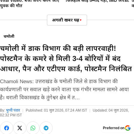
Viral Video: बंजी जंपिंग करनै आए
फिलहाल कोई उम्मीद नहीं, IMD अपडेट
उ
युवक की मौत
क
अगली खबर पढ़ें
▾
चमोली
चमोली में डाक विभाग की बड़ी लापरवाही!
पोस्टमैन के कमरे से मिली 3-4 बोरियों में बंद
आधार, पैन और एटीएम कार्ड, पोस्टमैन निलंबित
Chamoli News: उत्तराखंड के चमोली जिले से डाक विभाग की
कार्यप्रणाली पर सवाल खड़े करने वाला एक गंभीर मामला सामने आया
है। थराली विकासखंड के तुंगेश्वर क्षेत्र में त…
By:
भुप्पी पंवार
|
Published:
01 जुल 2026, 07:24 AM IST
|
Updated:
04 जुल 2026,
02:32 PM IST
Preferred on