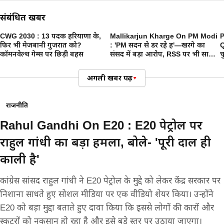
संबंधित खबरें
CWG 2030 : 13 पदक हरियाणा के,
Mallikarjun Kharge On PM Modi
P
फिर भी मेजबानी गुजरात को?
: 'PM सदन से डर रहे हैं'—खरगे का
Q
कॉमनवेल्थ गेम्स पर छिड़ी बहस
संसद में बड़ा आरोप, RSS पर भी साधा
च
निशाना
प
क
अगली खबर पढ़ें
▾
राजनीति
Rahul Gandhi On E20 : E20 पेट्रोल पर
राहुल गांधी का बड़ा हमला, बोले- 'पूरी दाल ही
काली है'
कांग्रेस सांसद राहुल गांधी ने E20 पेट्रोल के मुद्दे को लेकर केंद्र सरकार पर
निशाना साधते हुए सोशल मीडिया पर एक वीडियो शेयर किया। उन्होंने
E20 को बड़ा मुद्दा बताते हुए दावा किया कि इससे लोगों की कारों और
स्कूटरों को नुकसान हो रहा है और इसे बड़े स्तर पर उठाया जाएगा।