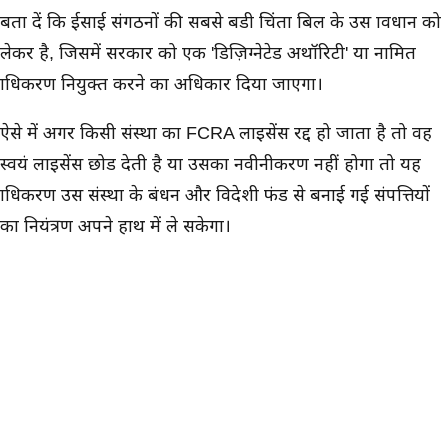
बता दें कि ईसाई संगठनों की सबसे बडी चिंता बिल के उस प्रावधान को
लेकर है, जिसमें सरकार को एक 'डिज़िग्नेटेड अथॉरिटी' या नामित
प्राधिकरण नियुक्त करने का अधिकार दिया जाएगा।
ऐसे में अगर किसी संस्था का FCRA लाइसेंस रद्द हो जाता है तो वह
स्वयं लाइसेंस छोड देती है या उसका नवीनीकरण नहीं होगा तो यह
प्राधिकरण उस संस्था के प्रबंधन और विदेशी फंड से बनाई गई संपत्तियों
का नियंत्रण अपने हाथ में ले सकेगा।
ऐसे में इन संस्थाओं का कहना है कि उनके कई सामाजिक सेवा कार्य
विदेशी सहायता पर निर्भर है। अगर यह बिल लागू हुआ तो इन सेवाओं
पर सीधा असर पड सकता है औऱ लोगों को मिलने वाली सुविधाएं
प्रभावित हो सकती है।
संपत्ति पर नियंत्रण को लेकर जताई चिंता