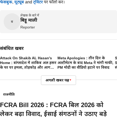
फेसबुक
,
यूट्यूब
and
ट्विटर
पर फॉलो करें।
लेखक के बारे में
बिट्टू माली
ब
Reporter
संबंधित खबरें
Attack On Shakib AL Hasan's
Meta Apologies : तीन दिन के
S
Home : बांग्लादेश में शाकिब अल हसन
अल्टीमेटम के बाद Meta ने मांगी माफी,
S
के घर पर हमला, तोड़फोड़ और आग
PM मोदी का वीडियो हटाने पर विवाद
स
लगाने की कोशिश
थ
अगली खबर पढ़ें
▾
राजनीति
FCRA Bill 2026 : FCRA बिल 2026 को
लेकर बढ़ा विवाद, ईसाई संगठनों ने उठाए बड़े