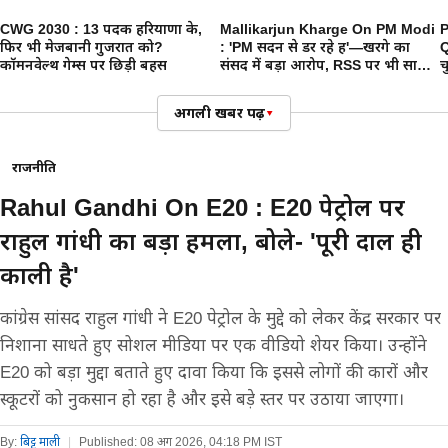
CWG 2030 : 13 पदक हरियाणा के,
Mallikarjun Kharge On PM Modi
P
फिर भी मेजबानी गुजरात को?
: 'PM सदन से डर रहे हैं'—खरगे का
Q
कॉमनवेल्थ गेम्स पर छिड़ी बहस
संसद में बड़ा आरोप, RSS पर भी साधा
च
निशाना
प
क
अगली खबर पढ़ें
▾
राजनीति
Rahul Gandhi On E20 : E20 पेट्रोल पर
राहुल गांधी का बड़ा हमला, बोले- 'पूरी दाल ही
काली है'
कांग्रेस सांसद राहुल गांधी ने E20 पेट्रोल के मुद्दे को लेकर केंद्र सरकार पर
निशाना साधते हुए सोशल मीडिया पर एक वीडियो शेयर किया। उन्होंने
E20 को बड़ा मुद्दा बताते हुए दावा किया कि इससे लोगों की कारों और
स्कूटरों को नुकसान हो रहा है और इसे बड़े स्तर पर उठाया जाएगा।
By:
बिट्टू माली
|
Published:
08 अग 2026, 04:18 PM IST