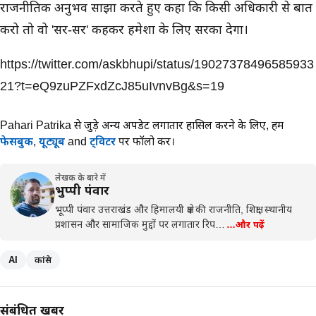
राजनीतिक अनुभव साझा करते हुए कहा कि किसी अधिकारी से बात
करो तो वो 'सर-सर' कहकर हमेशा के लिए सरका देगा।
https://twitter.com/askbhupi/status/19027378496585933
21?t=eQ9zuPZFxdZcJ85uIvnvBg&s=19
Pahari Patrika से जुड़े अन्य अपडेट लगातार हासिल करने के लिए,
हमें
फेसबुक
,
यूट्यूब
and
ट्विटर
पर फॉलो करें।
लेखक के बारे में
भुप्पी पंवार
भूप्पी पंवार उत्तराखंड और हिमालयी क्षेत्र की राजनीति, शिक्षा, स्थानीय
प्रशासन और सामाजिक मुद्दों पर लगातार रिप…
…और पढ़ें
AI
कांग्रेस
संबंधित खबरें