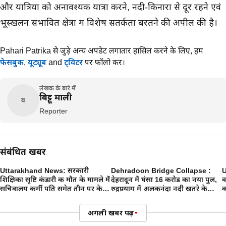
और यात्रियों को अनावश्यक यात्रा करने, नदी-किनारों से दूर रहने एवं
भूस्खलन संभावित क्षेत्रों में विशेष सतर्कता बरतने की अपील की है।
Pahari Patrika से जुड़े अन्य अपडेट लगातार हासिल करने के लिए,
हमें
फेसबुक
,
यूट्यूब
and
ट्विटर
पर फॉलो करें।
लेखक के बारे में
बिट्टू माली
ब
Reporter
संबंधित खबरें
Uttarakhand News: सरकारी
Dehradoon Bridge Collapse :
U
शिक्षिका सृष्टि कंडारी की मौत के मामले में
देहरादून में घंसा 16 करोड का नया पुल,
व
सचिवालय कर्मी पति समेत तीन पर केस,
रुद्रप्रयाग में अलकनंदा नदी खतरे के
क
जांच शुरू
निशान पर, उत्तराखंड में आफत की बारिश
अगली खबर पढ़ें
▾