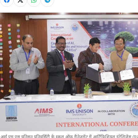
आई.एम.एस यूनिसन यूनिवर्सिटी के स्कूल ऑफ मैनेजमेंट में आर्टिफिशियल इंटेलिजेंस (एआई