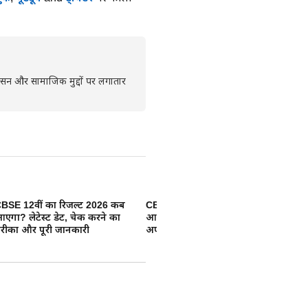
्रशासन और सामाजिक मुद्दों पर लगातार
BSE 12वीं का रिजल्ट 2026 कब
CBSE class 10 रिजल्ट 2026 कब
In
एगा? लेटेस्ट डेट, चेक करने का
आएगा? जानिए Result से जुड़ी बड़ी
Da
रीका और पूरी जानकारी
अपडेट
दस