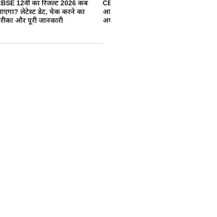
BSE 12वीं का रिजल्ट 2026 कब
CBSE class 10 रिजल्ट 2026 कब
In
एगा? लेटेस्ट डेट, चेक करने का
आएगा? जानिए Result से जुड़ी बड़ी
Da
रीका और पूरी जानकारी
अपडेट
दस
ें छात्रों का उग्र
ं ने सरकार को दी
ारंभिक परीक्षा में कथित धांधली
भूख हड़ताल पर बैठे हैं और