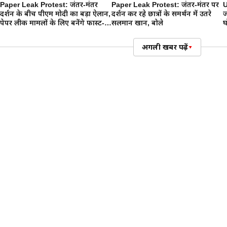
Paper Leak Protest: जंतर-मंतर
Paper Leak Protest: जंतर-मंतर पर
U
प्रदर्शन के बीच पीएम मोदी का बड़ा ऐलान,
प्रदर्शन कर रहे छात्रों के समर्थन में उतरे
ज
पेपर लीक मामलों के लिए बनेंगे फास्ट-
सलमान खान, बोले
घ
ट्रैक कोर्ट
अगली खबर पढ़ें
▾
शिक्षा
PM Modi's Video Message : PM मो
की अनोखी अपील, हैंडलूम खरीदें औ
बनाएं
राष्ट्रीय हथकरघा दिवस के अवसर पर प्रधानमंत्री नरेंद्र मोदी ने देशव
भारतीय बुनकरों का समर्थन करने की अपील की। उन्होंने युवा
Me) रील बनाकर सोशल मीडिया पर साझा करने का भी आग्रह किय
By:
बिट्टू माली
|
Published:
07 अग 2026, 04:47 PM IST