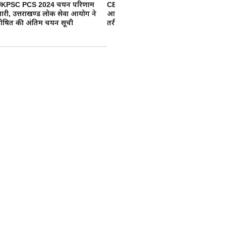
KPSC PCS 2024 चयन परिणाम
CBSE 12वीं का रिजल्ट 2026 कब
CB
ारी, उत्तराखण्ड लोक सेवा आयोग ने
आएगा? लेटेस्ट डेट, चेक करने का
आए
ोषित की अंतिम चयन सूची
तरीका और पूरी जानकारी
अप
दी ने युवाओं से
र GRWM Reel
ासियों से हैंडलूम उत्पाद खरीदकर
ओं से GRWM (Get Ready With
ा।