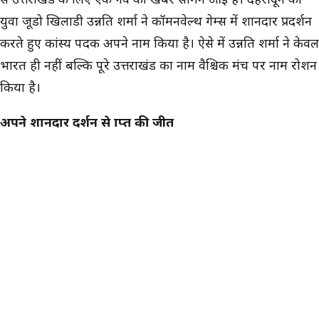
युवा जूडो खिलाडी उन्नति शर्मा ने कॉमनवेल्थ गेम्स में शानदार प्रदर्शन
करते हुए कांस्य पदक अपने नाम किया है। ऐसे में उन्नति शर्मा ने केवल
भारत ही नहीं बल्कि पूरे उत्तराखंड का नाम वैश्चिक मंच पर नाम रोशन
किया है।
अपने शानदार प्रदर्शन से प्राप्त की जीत
दरअसल उन्नति शर्मा ने महिलाओं के 63 किलो भार वर्ग में सफलता
हासिल की है। सेमीफाइनल मुकाबले में उनका सामना ऑस्ट्रेलिया की
साया मिडलटन से हुआ। यह मुकाबला काफी चुनौतीपूर्ण रहा, जिसमें
उन्नति शर्मा को हार का सामना करना पडा।
कांस्य पदक के मुकाबले में उन्होंने शानदार वापसी करते हुए जीत दर्ज
की और भारत के लिए पदक सुनिश्चित किया। उन्नति शर्मा ने दक्षिण
अफ्रीका की स्काई नोएस्टर को इप्पोन के जरिए हराकर कांस्य पदक