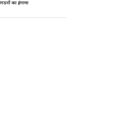
ंगठनों का हंगामा
बा
्स में उत्तराखंड
ांस्य पदक जीतकर
कॉमनवेल्थ गेम्स में कांस्य पदक
के 63 क्रिगा वर्ग में कांस्य
Preferred on