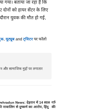
या गया। बताया जा रहा है कि
 दोनों को हायर सेंटर के लिए
े दौरान युवक की मौत हो गई,
ुक
,
यूट्यूब
and
ट्विटर
पर फॉलो
रशासन और सामाजिक मुद्दों पर लगातार
ehradun News: देहरादून में 14 साल
गर्मियों में उत्तराखंड की शांत जगहें: सुकून
उत
ी नाबालिग से दुष्कर्म का आरोप, हिंदु
की तलाश है तो इन 5 जगहों का करें रुख
मि