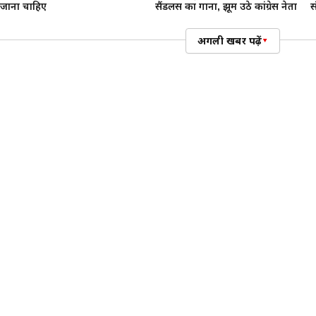
जाना चाहिए
सैंडलस का गाना, झूम उठे कांग्रेस नेता
स
अगली खबर पढ़ें
▾
देहरादून
Unnati Sharma Judo : कॉमनवेल्थ गेम
के देहरादून की बेटी जलवा, जूडो में क
बढाया देश का मान
देहरादून की युवा जूडो खिलाडी उन्नति शर्मा ने ग्लासगो में आयोजित 
जीतकर अपने प्रदेश और देश का गौरव बढाया। उन्नति शर्मा ने महिलाओं 
पदक जीतकर देश का नाम रोशन किया।
By:
बिट्टू माली
|
Published:
03 अग 2026, 01:30 AM IST