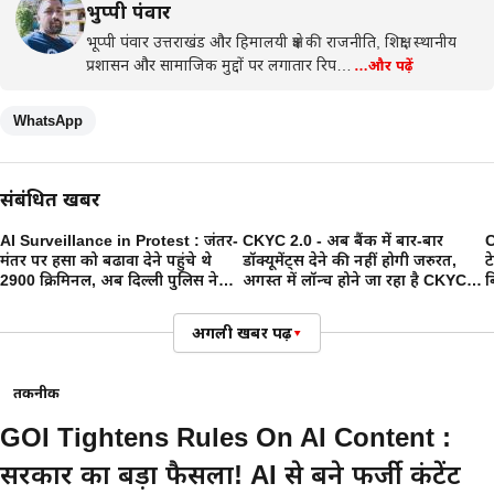
भुप्पी पंवार
भूप्पी पंवार उत्तराखंड और हिमालयी क्षेत्र की राजनीति, शिक्षा, स्थानीय
प्रशासन और सामाजिक मुद्दों पर लगातार रिप…
…और पढ़ें
WhatsApp
संबंधित खबरें
AI Surveillance in Protest : जंतर-
CKYC 2.0 - अब बैंक में बार-बार
C
मंतर पर हिंसा को बढावा देने पहुंचे थे
डॉक्यूमेंट्स देने की नहीं होगी जरुरत,
ट
2900 क्रिमिनल, अब दिल्ली पुलिस ने
अगस्त में लॉन्च होने जा रहा है CKYC
ब
FRS के जरिए की पहचान
2.0
अगली खबर पढ़ें
▾
तकनीक
GOI Tightens Rules On AI Content :
सरकार का बड़ा फैसला! AI से बने फर्जी कंटेंट