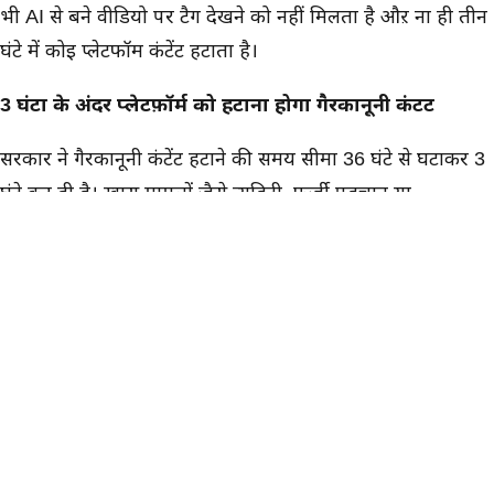
भी AI से बने वीडियो पर टैग देखने को नहीं मिलता है औऱ ना ही तीन
घंटे में कोई प्लेटफॉर्म कंटेंट हटाता है।
3 घंटों के अंदर प्लेटफ़ॉर्म को हटाना होगा गैरकानूनी कंटेंट
सरकार ने गैरकानूनी कंटेंट हटाने की समय सीमा 36 घंटे से घटाकर 3
घंटे कर दी है। खास मामलों जैसे न्यूडिटी, फर्जी पहचान या
Deepfake से जुडी शिकायतों पर पहले से कहीं ज्यादा तेजी से
कार्रवाई करनी होगी।
नए नियमों में सोशल मीडिया कंपनियों को यह भी कहा गया है कि वे
ऐसा तकनीकी सिस्टम लगाएं जो AI से बने गैरकानूनी कंटेंट की
पहचान कर सके औऱ उसे फैलने से रोक सकें।
अब AI कंटेंट पर होगा एक्शन
सरकार ने साफ कहा है कि बच्चों से जुडे यौन शोषण वाले कंटेंट, बिना