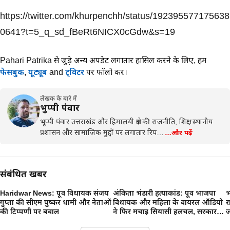
https://twitter.com/khurpenchh/status/192395577175638
0641?t=5_q_sd_fBeRt6NICX0cGdw&s=19
Pahari Patrika से जुड़े अन्य अपडेट लगातार हासिल करने के लिए,
हमें
फेसबुक
,
यूट्यूब
and
ट्विटर
पर फॉलो करें।
लेखक के बारे में
भुप्पी पंवार
भूप्पी पंवार उत्तराखंड और हिमालयी क्षेत्र की राजनीति, शिक्षा, स्थानीय
प्रशासन और सामाजिक मुद्दों पर लगातार रिप…
…और पढ़ें
संबंधित खबरें
Haridwar News: पूर्व विधायक संजय
अंकिता भंडारी हत्याकांड: पूर्व भाजपा
भ
गुप्ता की सीएम पुष्कर धामी और नेताओं
विधायक और महिला के वायरल ऑडियो
र
की टिप्पणी पर बवाल
ने फिर मचाई सियासी हलचल, सरकार
ज
पर लगे सबूत छिपाने के आरोप