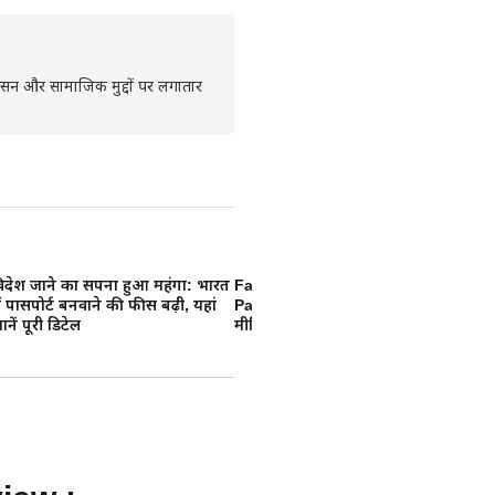
्रशासन और सामाजिक मुद्दों पर लगातार
िदेश जाने का सपना हुआ महंगा: भारत
Facebook WhatsApp Instagram
चा
ें पासपोर्ट बनवाने की फीस बढ़ी, यहां
Paid Subscription: क्या अब सोशल
रजि
ानें पूरी डिटेल
मीडिया चलाने के लिए देने होंगे पैसे?
जा
जानिए सच्चाई