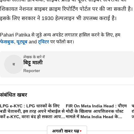
शिकायत नेशनल साइबर क्राइम रिपोर्टिंग पोर्टल पर की जा सकती है।
इसके लिए सरकार ने 1930 हेल्पलाइन भी उपलब्ध कराई है।
Pahari Patrika से जुड़े अन्य अपडेट लगातार हासिल करने के लिए,
हमें
फेसबुक
,
यूट्यूब
and
ट्विटर
पर फॉलो करें।
लेखक के बारे में
बिट्टू माली
ब
Reporter
संबंधित खबरें
LPG e-KYC : LPG धारकों के लिए
FIR On Meta India Head : पीएम
च
बडी चेतावनी, इस तरह अपने मोबाईल से
मोदी के खिलाफ आपत्तिजनक पोस्ट
र
करें e-KYC, वरना बंद हो सकता आपका
मामले में Meta India Head के
ज
गैस कनेक्शन
खिलाफ FIR दर्ज, हटाए गए कई सोशल
मीडिया अकाउंट्स
अगली खबर पढ़ें
▾