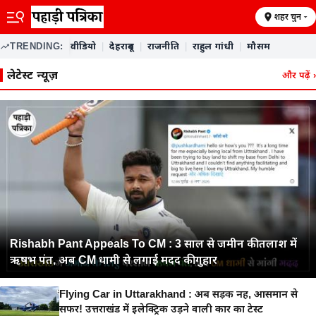
शहर चुनें
TRENDING:
वीडियो
|
देहरादून
|
राजनीति
|
राहुल गांधी
|
मौसम
Pahari Patrika — ताज़ा समाचार
लेटेस्ट न्यूज़
और पढ़ें
›
Rishabh Pant Appeals To CM : 3 साल से जमीन की तलाश में
ऋषभ पंत, अब CM धामी से लगाई मदद की गुहार
Flying Car in Uttarakhand : अब सड़क नहीं, आसमान से
सफर! उत्तराखंड में इलेक्ट्रिक उड़ने वाली कार का टेस्ट