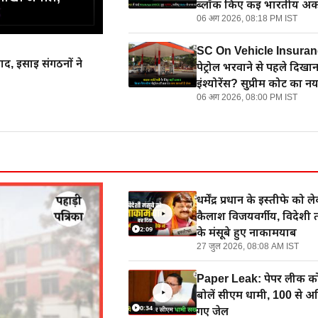
ब्लॉक किए कई भारतीय अका
06 अग 2026, 08:18 PM IST
Meta ने बताई वजह
SC On Vehicle Insuran
, ईसाई संगठनों ने
पेट्रोल भरवाने से पहले दिखा
इंश्योरेंस? सुप्रीम कोर्ट का नय
06 अग 2026, 08:00 PM IST
धर्मेंद्र प्रधान के इस्तीफे को 
कैलाश विजयवर्गीय, विदेशी 
2:09
के मंसूबे हुए नाकामयाब
27 जुल 2026, 08:08 AM IST
Paper Leak: पेपर लीक क
बोलें सीएम धामी, 100 से अ
0:34
गए जेल