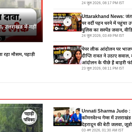
24 जुल 2026, 08:17 PM IST
Uttarakhand News: जंत
पर वर्दी पहन धरने में पहुंचा उ
उत्तराखंड में नहीं
0:50
पुलिस का सस्पेंड जवान, वीड
24 जुल 2026, 03:49 PM IST
वायरल
पेपर लीक आंदोलन पर भाजपा 
 मौसम, पहाड़ी
दीप्ति रावत ने उठाए सवाल, 
0:43
आंदोलन के पीछे है बाहरी फं
23 जुल 2026, 08:11 PM IST
Unnati Sharma Judo :
कॉमनवेल्थ गेम्स में उत्तराखंड
देहरादून की बेटी जलवा, जूडो 
03 अग 2026, 01:30 AM IST
कांस्य पदक जीतकर बढाया 