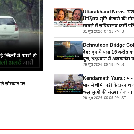
मान
Uttarakhand News: सर
शिक्षिका सृष्टि कंडारी की मौ
मामले में सचिवालय कर्मी पत
31 जुल 2026, 07:31 PM IST
तीन पर केस, जांच शुरू
Dehradoon Bridge Col
देहरादून में घंसा 16 करोड क
जिलों में भारी से
पुल, रुद्रप्रयाग में अलकनंदा
29 जुल 2026, 08:19 PM IST
के निशान पर, उत्तराखंड मे
बारिश
Kendarnath Yatra : मान
े सोमवार पर
मार से धीमी पडी केदारनाथ या
श्रद्धालुओं की संख्या रोजान
28 जुल 2026, 09:05 PM IST
भी कम
किब अल हसन के