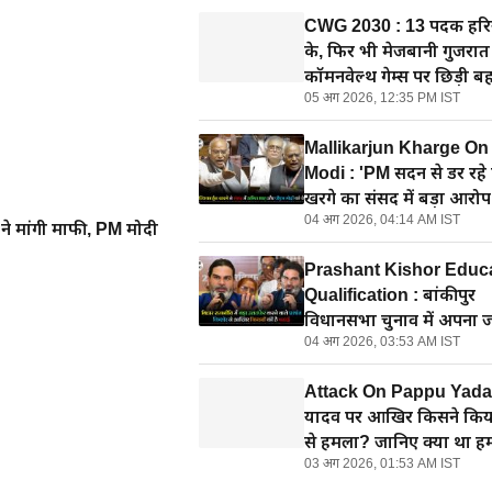
CWG 2030 : 13 पदक हरि
के, फिर भी मेजबानी गुजरा
कॉमनवेल्थ गेम्स पर छिड़ी ब
05 अग 2026, 12:35 PM IST
Mallikarjun Kharge O
Modi : 'PM सदन से डर रहे 
खरगे का संसद में बड़ा आर
04 अग 2026, 04:14 AM IST
पर भी साधा निशाना
े मांगी माफी, PM मोदी
Prashant Kishor Educ
Qualification : बांकीपुर
विधानसभा चुनाव में अपना 
04 अग 2026, 03:53 AM IST
दिखाने वाले प्रशांत किशोर 
कितनी पढाई की है, जानिए
Attack On Pappu Yadav 
यादव पर आखिर किसने किय
से हमला? जानिए क्या था हम
03 अग 2026, 01:53 AM IST
पीछे का मकसद