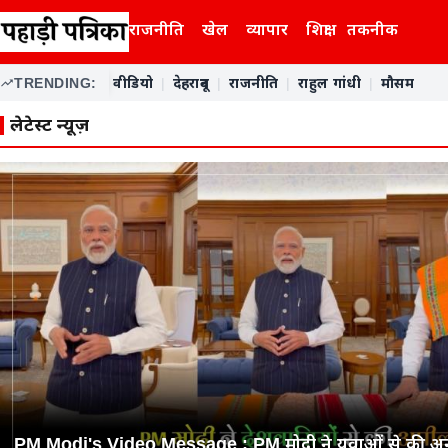
राजनीति
खेल
व्यापार
शिक्षा
तकनीक
TRENDING:
वीडियो
|
देहरादून
|
राजनीति
|
राहुल गांधी
|
मौसम
Pahari Patrika — ताज़ा समाचार
लेटेस्ट न्यूज़
PM Modi's Video Message : PM मोदी ने युवाओं से की अ