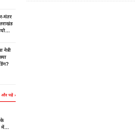
र-मंतर
त्तराखंड
ियो
नेत्री
क्या
डिंग?
और पढ़ें
›
 के
में
देश का